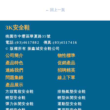
← 回上一頁
3K安全鞋
桃園市中壢區華夏路35號
電話:(03)4617882 傳真:(03)4517416
© 版權所有 振鑫城安全鞋公司
公司簡介
物性標準
產品特色
促銷產品
連絡我們
招聘精英
問題集錦
線上下單
產品展示
方頭寬楦安全鞋
排熱氣墊安全鞋
輕型安全鞋
輕型休閒安全鞋
彈力休閒安全鞋
運動型安全鞋